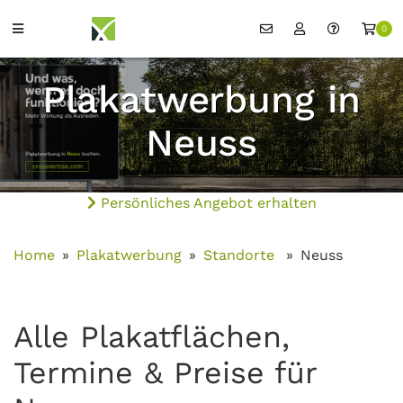
0
Plakatwerbung in
Neuss
Persönliches Angebot erhalten
Home
Plakatwerbung
Standorte
Neuss
Alle Plakatflächen,
Termine & Preise für