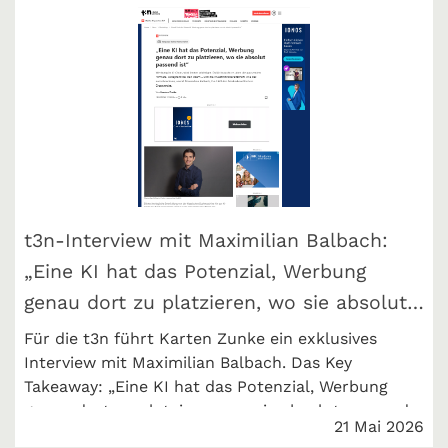
t3n-Interview mit Maximilian Balbach:
„Eine KI hat das Potenzial, Werbung
genau dort zu platzieren, wo sie absolut
passend ist“
Für die t3n führt Karten Zunke ein exklusives
Interview mit Maximilian Balbach. Das Key
Takeaway: „Eine KI hat das Potenzial, Werbung
genau dort zu platzieren, wo sie absolut passend
21 Mai 2026
ist“