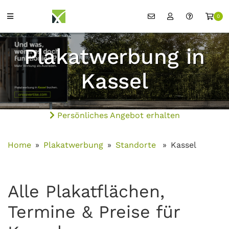
0
Plakatwerbung in
Kassel
Persönliches Angebot erhalten
Home
Plakatwerbung
Standorte
Kassel
Alle Plakatflächen,
Termine & Preise für