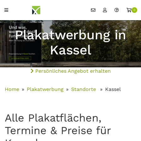
0
Plakatwerbung in
Kassel
Persönliches Angebot erhalten
Home
Plakatwerbung
Standorte
Kassel
Alle Plakatflächen,
Termine & Preise für