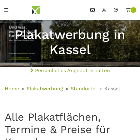
0
Plakatwerbung in
Kassel
Persönliches Angebot erhalten
Home
Plakatwerbung
Standorte
Kassel
Alle Plakatflächen,
Termine & Preise für