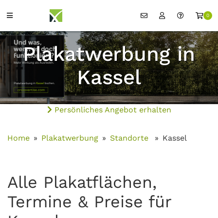
0
Plakatwerbung in
Kassel
Persönliches Angebot erhalten
Home
Plakatwerbung
Standorte
Kassel
Alle Plakatflächen,
Termine & Preise für