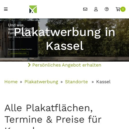
0
Plakatwerbung in
Kassel
Persönliches Angebot erhalten
Home
Plakatwerbung
Standorte
Kassel
Alle Plakatflächen,
Termine & Preise für