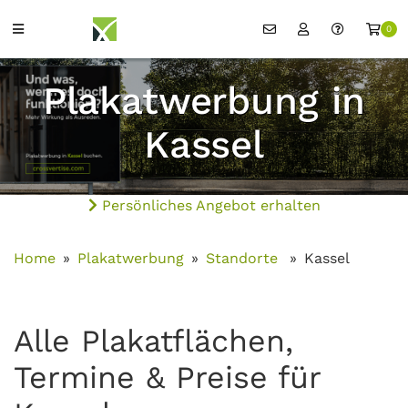
0
Plakatwerbung in
Kassel
Persönliches Angebot erhalten
Home
Plakatwerbung
Standorte
Kassel
Alle Plakatflächen,
Termine & Preise für