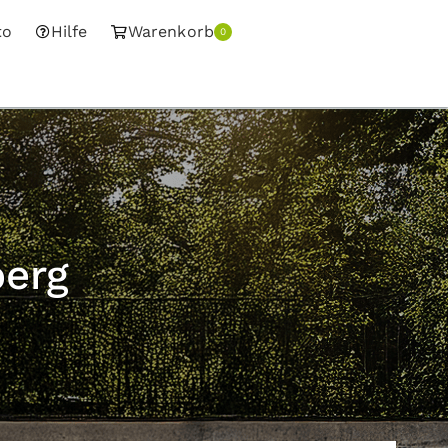
to
Hilfe
Warenkorb
0
berg