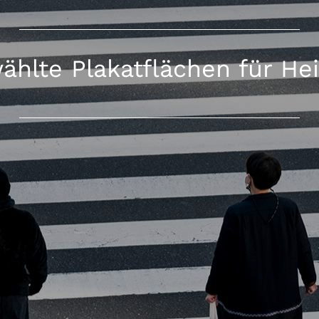
hlte Plakatflächen für He