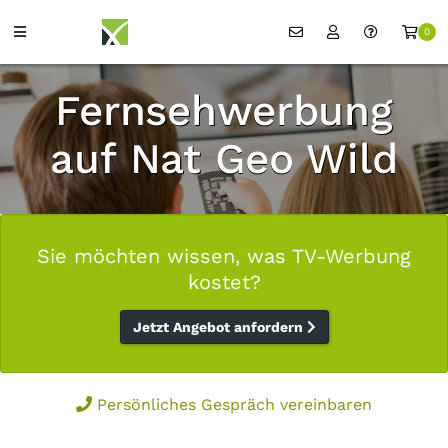
0
Fernsehwerbung
auf Nat Geo Wild
Sie möchten wissen, was TV-Werbung
kostet?
Jetzt Angebot anfordern
Persönliches Gespräch vereinbaren