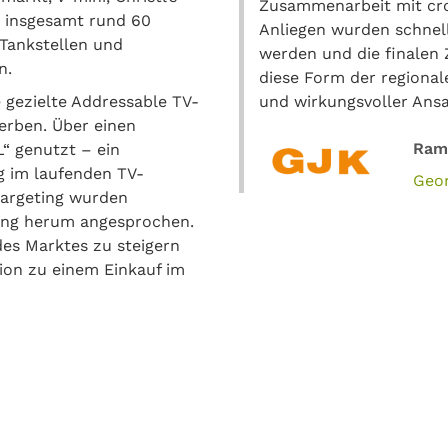
Zusammenarbeit mit cross
 insgesamt rund 60
Anliegen wurden schnell
Tankstellen und
werden und die finalen 
n.
diese Form der regional
 gezielte Addressable TV-
und wirkungsvoller Ansa
erben. Über einen
Ram
“ genutzt – ein
g im laufenden TV-
Geo
targeting wurden
ling herum angesprochen.
des Marktes zu steigern
ion zu einem Einkauf im