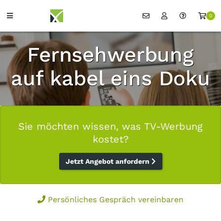
0
Fernsehwerbung
auf kabel eins Doku
Sie möchten wissen, was TV-Werbung
kostet?
Jetzt Angebot anfordern
Persönliches Gespräch vereinbaren