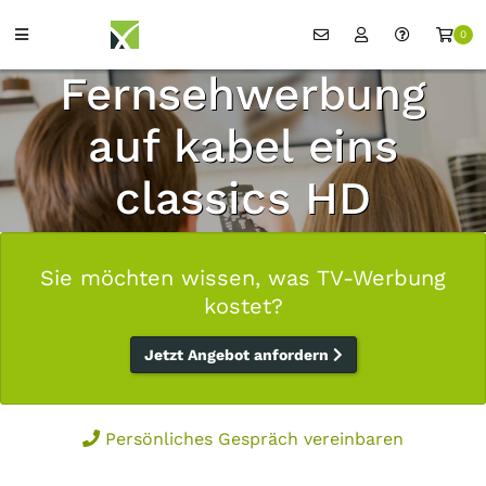
0
Fernsehwerbung
auf kabel eins
classics HD
Sie möchten wissen, was TV-Werbung
kostet?
Jetzt Angebot anfordern
Persönliches Gespräch vereinbaren