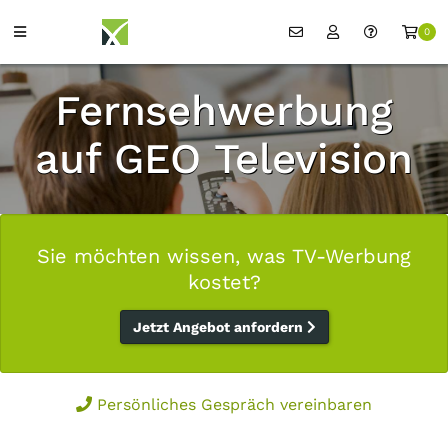
0
Fernsehwerbung
auf GEO Television
Sie möchten wissen, was TV-Werbung
kostet?
Jetzt Angebot anfordern
Persönliches Gespräch vereinbaren