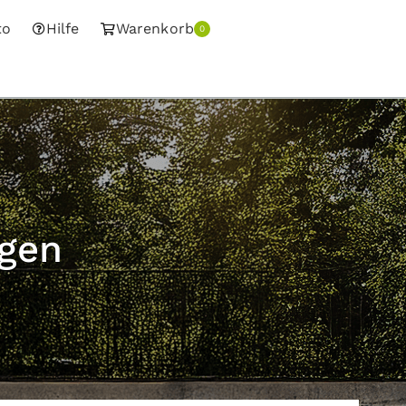
to
Hilfe
Warenkorb
0
ngen