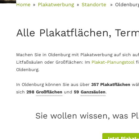
Home
Plakatwerbung
Standorte
Oldenbur
Alle Plakatflächen, Ter
Machen Sie in Oldenburg mit Plakatwerbung auf sich au
Litfaßsäulen oder Großflächen: Im
Plakat-Planungstool
f
Oldenburg.
In Oldenburg können Sie aus über
357 Plakatflächen
wäh
sich
298
Großflächen
und
59
Ganzsäulen
.
Sie wollen wissen, was P
Jetzt Plakat