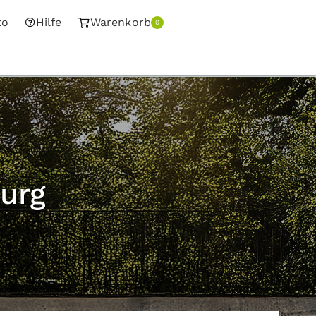
to
Hilfe
Warenkorb
0
urg