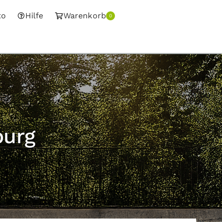
to
Hilfe
Warenkorb
0
burg