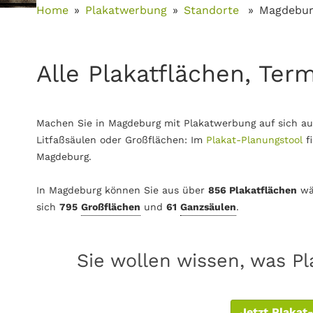
Home
Plakatwerbung
Standorte
Magdebu
Alle Plakatflächen, Ter
Machen Sie in Magdeburg mit Plakatwerbung auf sich au
Litfaßsäulen oder Großflächen: Im
Plakat-Planungstool
f
Magdeburg.
In Magdeburg können Sie aus über
856 Plakatflächen
wä
sich
795
Großflächen
und
61
Ganzsäulen
.
Sie wollen wissen, was P
Jetzt Plakat