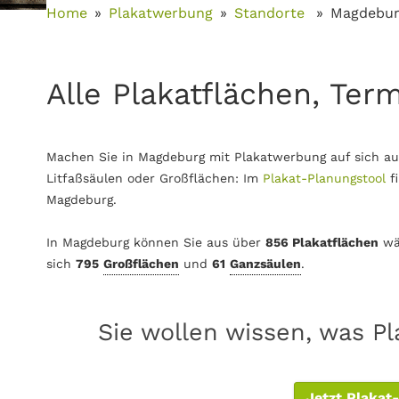
Home
Plakatwerbung
Standorte
Magdebu
Alle Plakatflächen, Ter
Machen Sie in Magdeburg mit Plakatwerbung auf sich au
Litfaßsäulen oder Großflächen: Im
Plakat-Planungstool
f
Magdeburg.
In Magdeburg können Sie aus über
856 Plakatflächen
wä
sich
795
Großflächen
und
61
Ganzsäulen
.
Sie wollen wissen, was P
Jetzt Plakat