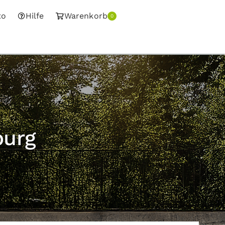
to
Hilfe
Warenkorb
0
burg