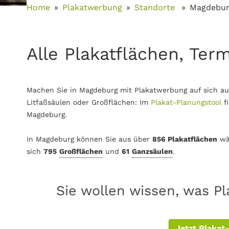
Home
Plakatwerbung
Standorte
Magdebu
Alle Plakatflächen, Ter
Machen Sie in Magdeburg mit Plakatwerbung auf sich au
Litfaßsäulen oder Großflächen: Im
Plakat-Planungstool
f
Magdeburg.
In Magdeburg können Sie aus über
856 Plakatflächen
wä
sich
795
Großflächen
und
61
Ganzsäulen
.
Sie wollen wissen, was P
Jetzt Plakat