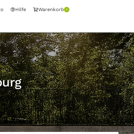
to
Hilfe
Warenkorb
0
burg