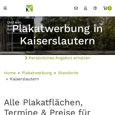
0
Plakatwerbung in
Kaiserslautern
Persönliches Angebot erhalten
Home
Plakatwerbung
Standorte
Kaiserslautern
Alle Plakatflächen,
Termine & Preise für