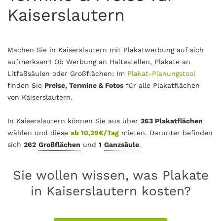
Kaiserslautern
Machen Sie in Kaiserslautern mit Plakatwerbung auf sich
aufmerksam! Ob Werbung an Haltestellen, Plakate an
Litfaßsäulen oder Großflächen: Im
Plakat-Planungstool
finden Sie
Preise, Termine & Fotos
für alle Plakatflächen
von Kaiserslautern.
In Kaiserslautern können Sie aus über
263 Plakatflächen
wählen und diese
ab 10,29€/Tag
mieten. Darunter befinden
sich
262
Großflächen
und
1
Ganzsäule
.
Sie wollen wissen, was Plakate
in Kaiserslautern kosten?