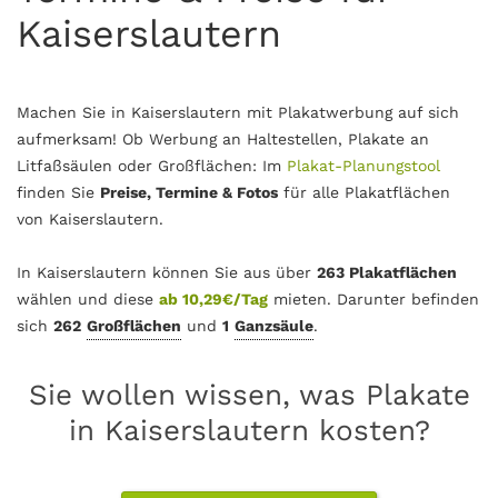
Kaiserslautern
Machen Sie in Kaiserslautern mit Plakatwerbung auf sich
aufmerksam! Ob Werbung an Haltestellen, Plakate an
Litfaßsäulen oder Großflächen: Im
Plakat-Planungstool
finden Sie
Preise, Termine & Fotos
für alle Plakatflächen
von Kaiserslautern.
In Kaiserslautern können Sie aus über
263 Plakatflächen
wählen und diese
ab 10,29€/Tag
mieten. Darunter befinden
sich
262
Großflächen
und
1
Ganzsäule
.
Sie wollen wissen, was Plakate
in Kaiserslautern kosten?