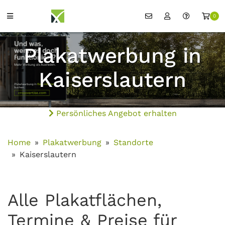
0
Plakatwerbung in
Kaiserslautern
Persönliches Angebot erhalten
Home
Plakatwerbung
Standorte
Kaiserslautern
Alle Plakatflächen,
Termine & Preise für