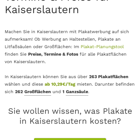
Kaiserslautern
Machen Sie in Kaiserslautern mit Plakatwerbung auf sich
aufmerksam! Ob Werbung an Haltestellen, Plakate an
Litfaßsäulen oder Großflächen: Im
Plakat-Planungstool
finden Sie
Preise, Termine & Fotos
für alle Plakatflächen
von Kaiserslautern.
In Kaiserslautern können Sie aus über
263 Plakatflächen
wählen und diese
ab 10,29€/Tag
mieten. Darunter befinden
sich
262
Großflächen
und
1
Ganzsäule
.
Sie wollen wissen, was Plakate
in Kaiserslautern kosten?