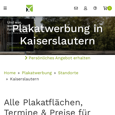
0
Plakatwerbung in
Kaiserslautern
Persönliches Angebot erhalten
Home
Plakatwerbung
Standorte
Kaiserslautern
Alle Plakatflächen,
Termine & Preise für