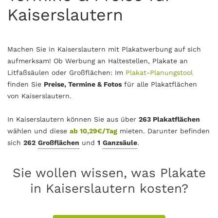
Kaiserslautern
Machen Sie in Kaiserslautern mit Plakatwerbung auf sich
aufmerksam! Ob Werbung an Haltestellen, Plakate an
Litfaßsäulen oder Großflächen: Im
Plakat-Planungstool
finden Sie
Preise, Termine & Fotos
für alle Plakatflächen
von Kaiserslautern.
In Kaiserslautern können Sie aus über
263 Plakatflächen
wählen und diese
ab 10,29€/Tag
mieten. Darunter befinden
sich
262
Großflächen
und
1
Ganzsäule
.
Sie wollen wissen, was Plakate
in Kaiserslautern kosten?