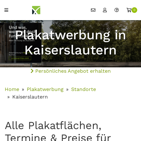
0
Plakatwerbung in
Kaiserslautern
Persönliches Angebot erhalten
Home
Plakatwerbung
Standorte
Kaiserslautern
Alle Plakatflächen,
Termine & Preise für