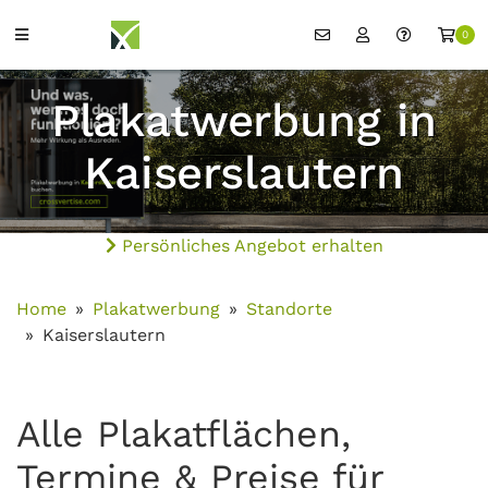
0
Plakatwerbung in
Kaiserslautern
Persönliches Angebot erhalten
Home
Plakatwerbung
Standorte
Kaiserslautern
Alle Plakatflächen,
Termine & Preise für