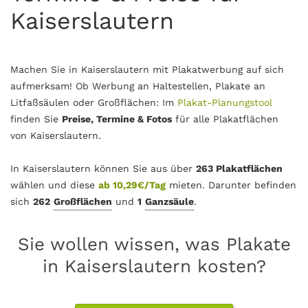
Kaiserslautern
Machen Sie in Kaiserslautern mit Plakatwerbung auf sich
aufmerksam! Ob Werbung an Haltestellen, Plakate an
Litfaßsäulen oder Großflächen: Im
Plakat-Planungstool
finden Sie
Preise, Termine & Fotos
für alle Plakatflächen
von Kaiserslautern.
In Kaiserslautern können Sie aus über
263 Plakatflächen
wählen und diese
ab 10,29€/Tag
mieten. Darunter befinden
sich
262
Großflächen
und
1
Ganzsäule
.
Sie wollen wissen, was Plakate
in Kaiserslautern kosten?