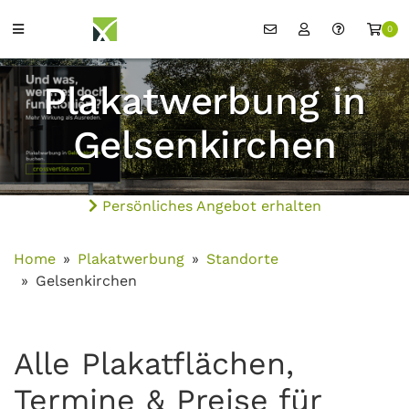
0
Plakatwerbung in
Gelsenkirchen
Persönliches Angebot erhalten
Home
Plakatwerbung
Standorte
Gelsenkirchen
Alle Plakatflächen,
Termine & Preise für