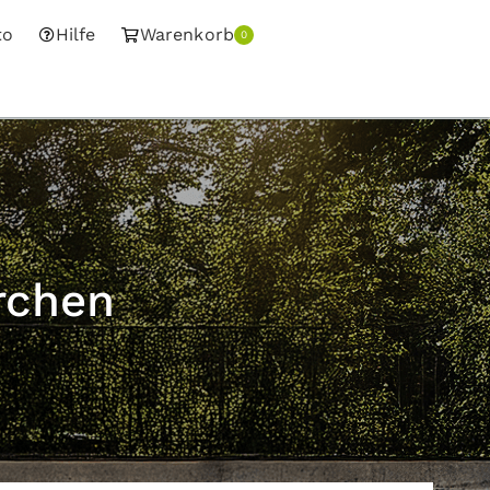
to
Hilfe
Warenkorb
0
rchen