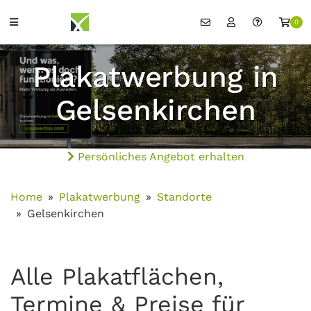
0
Plakatwerbung in
Gelsenkirchen
Persönliches Angebot erhalten
Home
Plakatwerbung
Standorte
Gelsenkirchen
Alle Plakatflächen,
Termine & Preise für