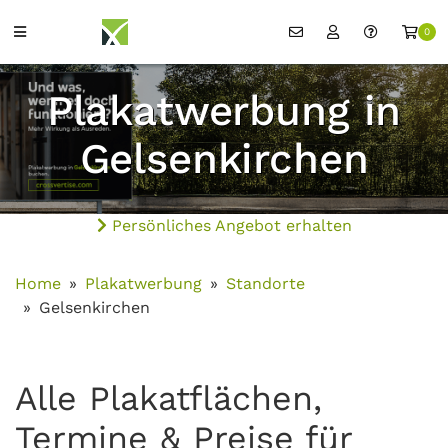
0
Plakatwerbung in
Gelsenkirchen
Persönliches Angebot erhalten
Home
Plakatwerbung
Standorte
Gelsenkirchen
Alle Plakatflächen,
Termine & Preise für