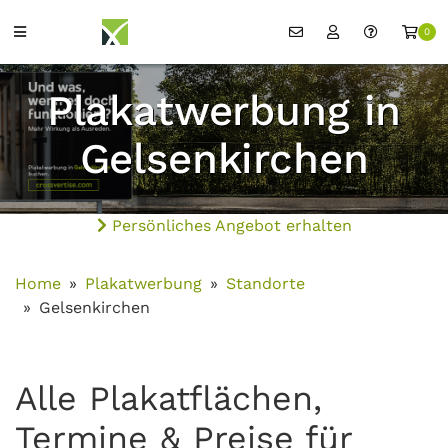
0
Plakatwerbung in
Gelsenkirchen
Persönliches Angebot erhalten
Home
Plakatwerbung
Standorte
Gelsenkirchen
Alle Plakatflächen,
Termine & Preise für