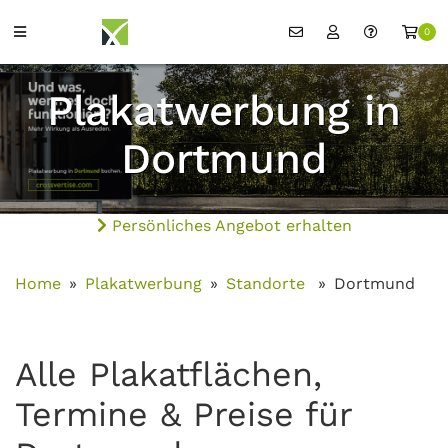
0
Plakatwerbung in
Dortmund
Persönliches Angebot erhalten
Home
Plakatwerbung
Standorte
Dortmund
Alle Plakatflächen,
Termine & Preise für