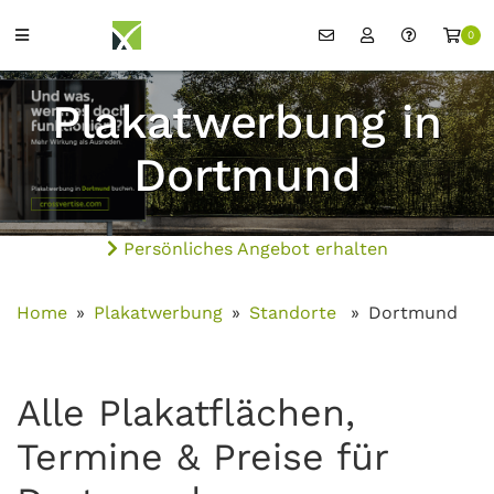
0
Plakatwerbung in
Dortmund
Persönliches Angebot erhalten
Home
Plakatwerbung
Standorte
Dortmund
Alle Plakatflächen,
Termine & Preise für