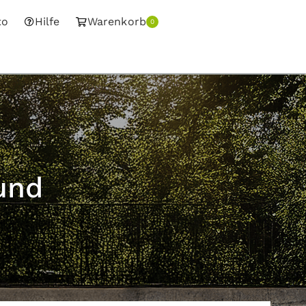
to
Hilfe
Warenkorb
0
und