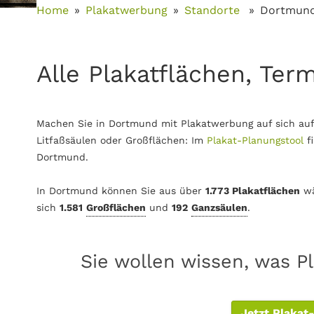
Home
Plakatwerbung
Standorte
Dortmun
Alle Plakatflächen, Ter
Machen Sie in Dortmund mit Plakatwerbung auf sich auf
Litfaßsäulen oder Großflächen: Im
Plakat-Planungstool
f
Dortmund.
In Dortmund können Sie aus über
1.773 Plakatflächen
wä
sich
1.581
Großflächen
und
192
Ganzsäulen
.
Sie wollen wissen, was P
Jetzt Plakat