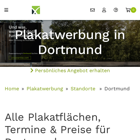
0
Plakatwerbung in
Dortmund
Persönliches Angebot erhalten
Home
Plakatwerbung
Standorte
Dortmund
Alle Plakatflächen,
Termine & Preise für