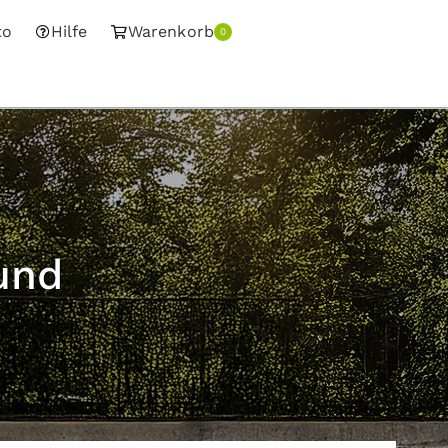
to
Hilfe
Warenkorb
0
und