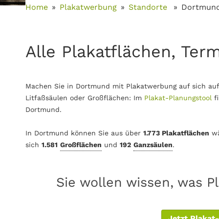
Home
Plakatwerbung
Standorte
Dortmun
Alle Plakatflächen, Ter
Machen Sie in Dortmund mit Plakatwerbung auf sich auf
Litfaßsäulen oder Großflächen: Im
Plakat-Planungstool
f
Dortmund.
In Dortmund können Sie aus über
1.773 Plakatflächen
wä
sich
1.581
Großflächen
und
192
Ganzsäulen
.
Sie wollen wissen, was P
Jetzt Plakat