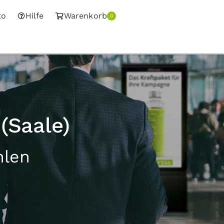
to
Hilfe
Warenkorb
0
(Saale)
hlen