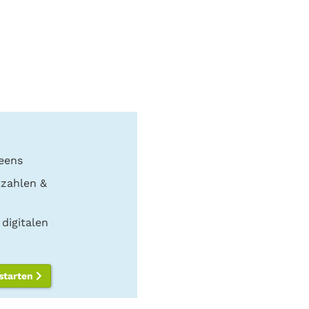
eens
tzahlen &
digitalen
 starten