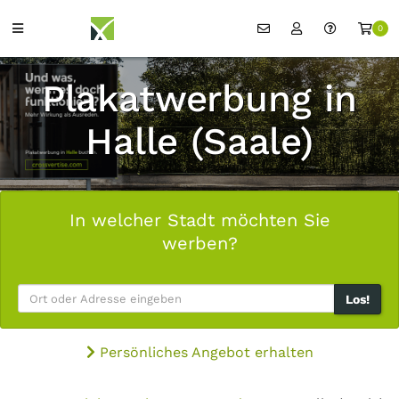
0
Plakatwerbung in
Halle (Saale)
In welcher Stadt möchten Sie
werben?
Los!
Persönliches Angebot erhalten