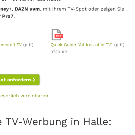
isney+, DAZN uvm.
mit Ihrem TV-Spot oder zeigen Sie
r Pro7
.
PDF
nnected TV
(pdf)
Quick Guide "Addressable TV"
(pdf)
3730 KB
bot anfordern
espräch vereinbaren
e TV-Werbung in Halle: