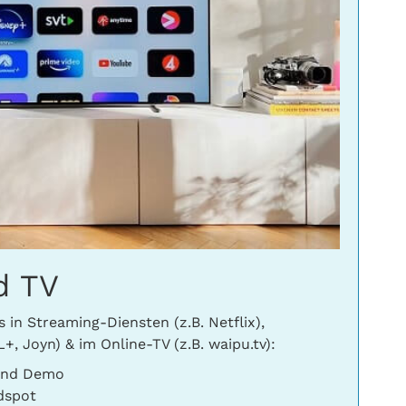
d TV
 in Streaming-Diensten (z.B. Netflix),
+, Joyn) & im Online-TV (z.B. waipu.tv):
 und Demo
dspot