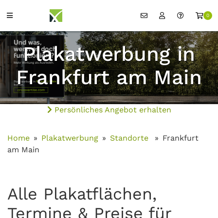
0
Plakatwerbung in
Frankfurt am Main
Persönliches Angebot erhalten
Home
Plakatwerbung
Standorte
Frankfurt
am Main
Alle Plakatflächen,
Termine & Preise für