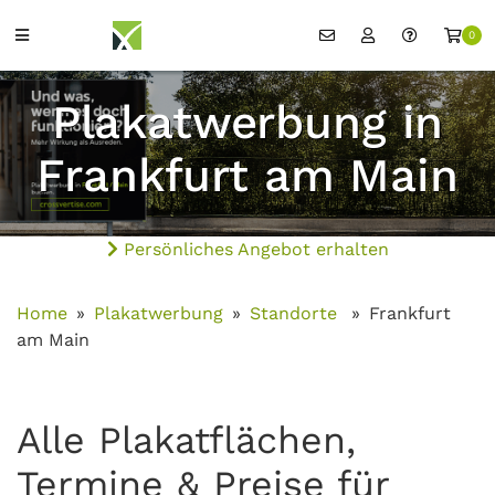
0
Plakatwerbung in
Frankfurt am Main
Persönliches Angebot erhalten
Home
Plakatwerbung
Standorte
Frankfurt
am Main
Alle Plakatflächen,
Termine & Preise für