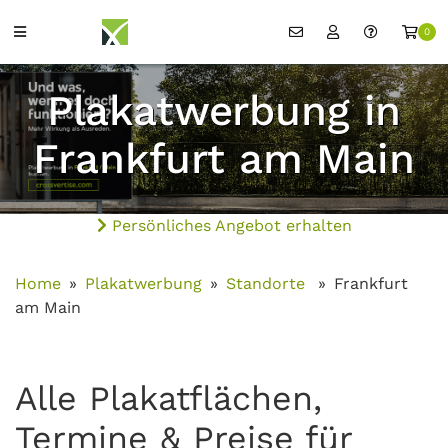
0
Plakatwerbung in
Frankfurt am Main
Persönliches Angebot erhalten
Home
Plakatwerbung
Standorte
Frankfurt
am Main
Alle Plakatflächen,
Termine & Preise für