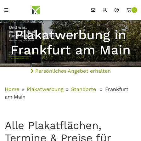
0
Plakatwerbung in
Frankfurt am Main
Persönliches Angebot erhalten
Home
Plakatwerbung
Standorte
Frankfurt
am Main
Alle Plakatflächen,
Termine & Preise für