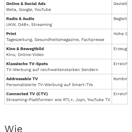
Online & Social Ads
Gezielte
Meta, Google, YouTube
Radio & Audio
Begleitet
UKW, DAB+, Streaming
Print
Hohe Gl
Tageszeitung, Gesundheitsmagazine, Fachpresse
Kino & Bewegtbild
Erzeugt 
Kino, Online-Video
Klassische TV-Spots
Erreiche
TV-Werbung auf reichweitenstarken Sendern
Addressable TV
Kombinie
Personalisierte TV-Werbung auf Smart-TVs
Connected TV (CTV)
Erreicht
Streaming-Plattformen wie RTL+, Joyn, YouTube TV
Wie