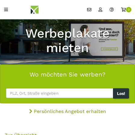
0
Werbeplakate
mieten
Wo möchten Sie werben?
Los!
Persönliches Angebot erhalten