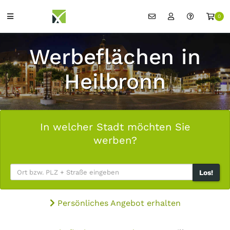
0
Werbeflächen in
Heilbronn
In welcher Stadt möchten Sie
werben?
Los!
Persönliches Angebot erhalten