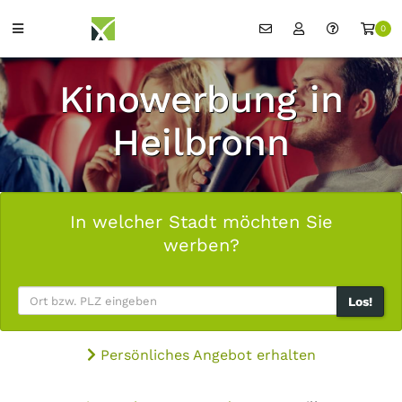
0
Kinowerbung in
Heilbronn
In welcher Stadt möchten Sie
werben?
Los!
Persönliches Angebot erhalten