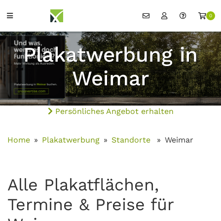
0
Plakatwerbung in
Weimar
Persönliches Angebot erhalten
Home
Plakatwerbung
Standorte
Weimar
Alle Plakatflächen,
Termine & Preise für