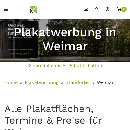
0
Plakatwerbung in
Weimar
Persönliches Angebot erhalten
Home
Plakatwerbung
Standorte
Weimar
Alle Plakatflächen,
Termine & Preise für