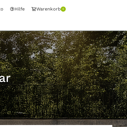
to
Hilfe
Warenkorb
0
ar