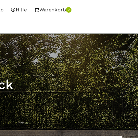
to
Hilfe
Warenkorb
0
ck