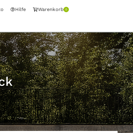
to
Hilfe
Warenkorb
0
ck